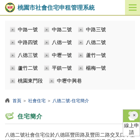
桃園市社會住宅申租管理系統
開
啟
／
中路一號
中路二號
中路三號
關
閉
中路四號
八德一號
八德二號
功
能
八德三號
中壢一號
蘆竹一號
選
單
蘆竹二號
平鎮一號
楊梅一號
桃園東門段
中壢中興巷
首頁
＞
社會住宅
＞
八德二號-住宅簡介
×
住宅簡介
線上申
請
八德二號社會住宅位於八德區豐田路及豐田二路交叉口，基