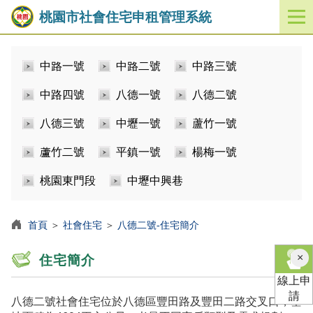
桃園市社會住宅申租管理系統
開
啟
／
中路一號
中路二號
中路三號
關
閉
中路四號
八德一號
八德二號
功
能
八德三號
中壢一號
蘆竹一號
選
單
蘆竹二號
平鎮一號
楊梅一號
桃園東門段
中壢中興巷
首頁
＞
社會住宅
＞
八德二號-住宅簡介
×
住宅簡介
線上申
請
八德二號社會住宅位於八德區豐田路及豐田二路交叉口，基