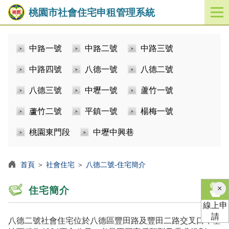
桃園市社會住宅申租管理系統
開
啟
／
中路一號
中路二號
中路三號
關
閉
中路四號
八德一號
八德二號
功
能
八德三號
中壢一號
蘆竹一號
選
單
蘆竹二號
平鎮一號
楊梅一號
桃園東門段
中壢中興巷
首頁
＞
社會住宅
＞
八德二號-住宅簡介
×
住宅簡介
線上申
請
八德二號社會住宅位於八德區豐田路及豐田二路交叉口，基