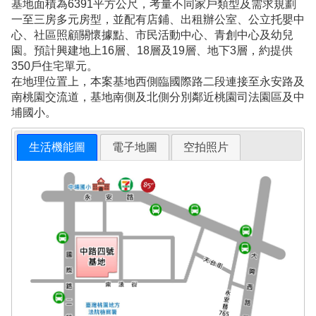
基地面積為6391平方公尺，考量不同家戶類型及需求規劃
一至三房多元房型，並配有店鋪、出租辦公室、公立托嬰中
心、社區照顧關懷據點、市民活動中心、青創中心及幼兒
園。預計興建地上16層、18層及19層、地下3層，約提供
350戶住宅單元。
在地理位置上，本案基地西側臨國際路二段連接至永安路及
南桃園交流道，基地南側及北側分別鄰近桃園司法園區及中
埔國小。
生活機能圖
電子地圖
空拍照片