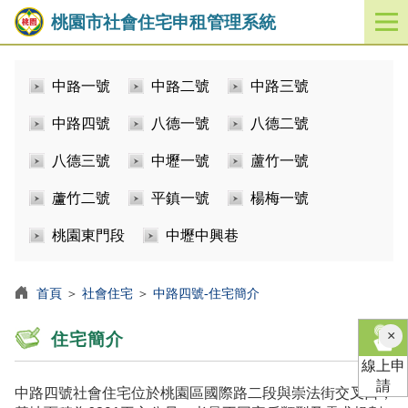
桃園市社會住宅申租管理系統
開
啟
／
中路一號
中路二號
中路三號
關
閉
中路四號
八德一號
八德二號
功
能
八德三號
中壢一號
蘆竹一號
選
單
蘆竹二號
平鎮一號
楊梅一號
桃園東門段
中壢中興巷
首頁
＞
社會住宅
＞
中路四號-住宅簡介
×
住宅簡介
線上申
請
中路四號社會住宅位於桃園區國際路二段與崇法街交叉口，