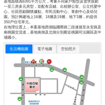
基地面積為6391平方公尺，考量不同家戶類型及需求規劃
一至三房多元房型，並配有店鋪、出租辦公室、公立托嬰中
心、社區照顧關懷據點、市民活動中心、青創中心及幼兒
園。預計興建地上16層、18層及19層、地下3層，約提供
350戶住宅單元。
在地理位置上，本案基地西側臨國際路二段連接至永安路及
南桃園交流道，基地南側及北側分別鄰近桃園司法園區及中
埔國小。
生活機能圖
電子地圖
空拍照片