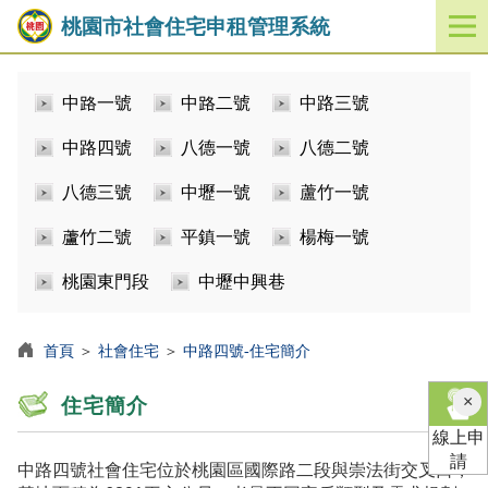
桃園市社會住宅申租管理系統
開
啟
／
中路一號
中路二號
中路三號
關
閉
中路四號
八德一號
八德二號
功
能
八德三號
中壢一號
蘆竹一號
選
單
蘆竹二號
平鎮一號
楊梅一號
桃園東門段
中壢中興巷
首頁
＞
社會住宅
＞
中路四號-住宅簡介
×
住宅簡介
線上申
請
中路四號社會住宅位於桃園區國際路二段與崇法街交叉口，