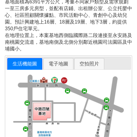
基地面積為6391平方公尺，考量不同家戶類型及需求規劃
一至三房多元房型，並配有店鋪、出租辦公室、公立托嬰中
心、社區照顧關懷據點、市民活動中心、青創中心及幼兒
園。預計興建地上16層、18層及19層、地下3層，約提供
350戶住宅單元。
在地理位置上，本案基地西側臨國際路二段連接至永安路及
南桃園交流道，基地南側及北側分別鄰近桃園司法園區及中
埔國小。
生活機能圖
電子地圖
空拍照片