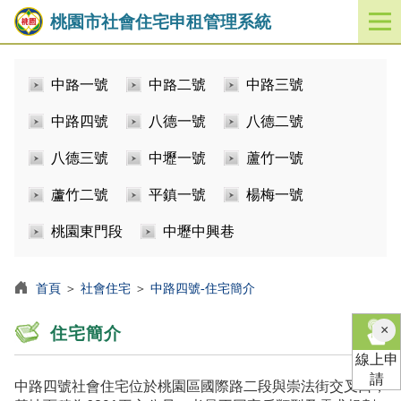
桃園市社會住宅申租管理系統
開
啟
／
中路一號
中路二號
中路三號
關
閉
中路四號
八德一號
八德二號
功
能
八德三號
中壢一號
蘆竹一號
選
單
蘆竹二號
平鎮一號
楊梅一號
桃園東門段
中壢中興巷
首頁
＞
社會住宅
＞
中路四號-住宅簡介
×
住宅簡介
線上申
請
中路四號社會住宅位於桃園區國際路二段與崇法街交叉口，