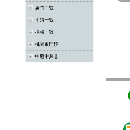
蘆竹二號
平鎮一號
楊梅一號
桃園東門段
中壢中興巷