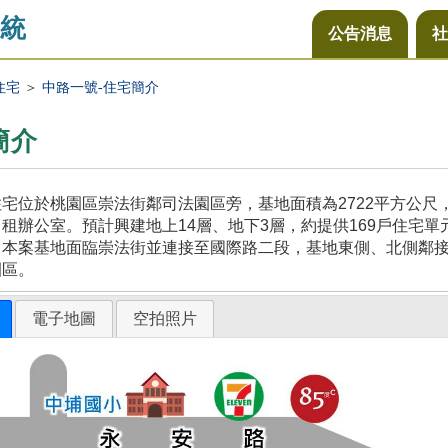
統
公告消息
社
住宅
＞
中路一號-住宅簡介
簡介
宅位於桃園區崇法街鄰司法園區旁，基地面積為2722平方公
租辦公室。預計興建地上14層、地下3層，約提供169戶住宅單
，本案基地面臨崇法街並連接至國際路二段，基地東側、北側鄰
園區。
電子地圖
空拍照片