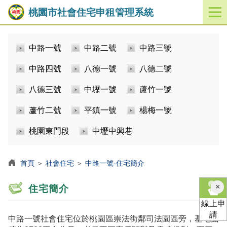
桃園市社會住宅申租管理系統
開
啟
／
中路一號
中路二號
中路三號
關
閉
中路四號
八德一號
八德二號
功
能
八德三號
中壢一號
蘆竹一號
選
單
蘆竹二號
平鎮一號
楊梅一號
桃園東門段
中壢中興巷
首頁
＞
社會住宅
＞
中路一號-住宅簡介
×
住宅簡介
線上申
請
中路一號社會住宅位於桃園區崇法街鄰司法園區旁，基地面