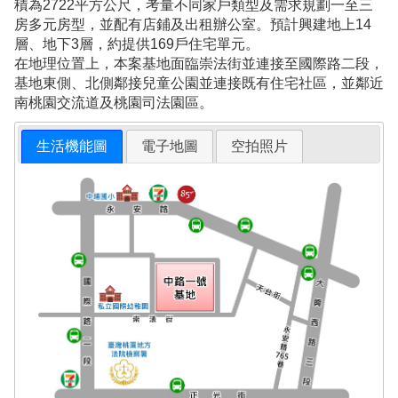
積為2722平方公尺，考量不同家戶類型及需求規劃一至三
房多元房型，並配有店鋪及出租辦公室。預計興建地上14
層、地下3層，約提供169戶住宅單元。
在地理位置上，本案基地面臨崇法街並連接至國際路二段，
基地東側、北側鄰接兒童公園並連接既有住宅社區，並鄰近
南桃園交流道及桃園司法園區。
生活機能圖
電子地圖
空拍照片