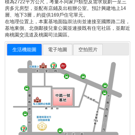
積為2722平方公尺，考量不同家戶類型及需求規劃一至三
房多元房型，並配有店鋪及出租辦公室。預計興建地上14
層、地下3層，約提供169戶住宅單元。
在地理位置上，本案基地面臨崇法街並連接至國際路二段，
基地東側、北側鄰接兒童公園並連接既有住宅社區，並鄰近
南桃園交流道及桃園司法園區。
生活機能圖
電子地圖
空拍照片