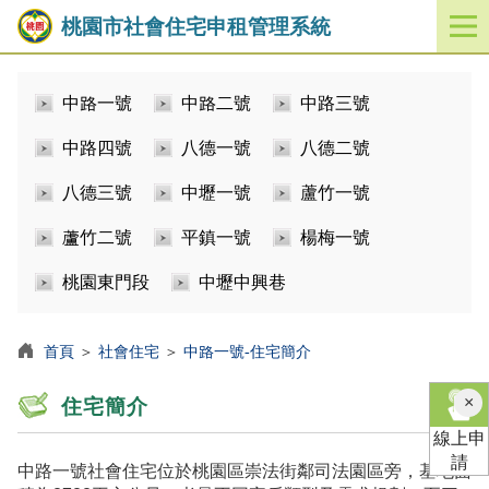
桃園市社會住宅申租管理系統
開
啟
／
中路一號
中路二號
中路三號
關
閉
中路四號
八德一號
八德二號
功
能
八德三號
中壢一號
蘆竹一號
選
單
蘆竹二號
平鎮一號
楊梅一號
桃園東門段
中壢中興巷
首頁
＞
社會住宅
＞
中路一號-住宅簡介
×
住宅簡介
線上申
請
中路一號社會住宅位於桃園區崇法街鄰司法園區旁，基地面