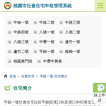
桃園市社會住宅申租管理系統
開
啟
／
中路一號
中路二號
中路三號
關
閉
中路四號
八德一號
八德二號
功
能
八德三號
中壢一號
蘆竹一號
選
單
蘆竹二號
平鎮一號
楊梅一號
桃園東門段
中壢中興巷
首頁
＞
社會住宅
＞
平鎮一號-住宅簡介
×
住宅簡介
線上申
請
平鎮一號社會住宅位於平鎮區漢口街及漢口街82巷交叉