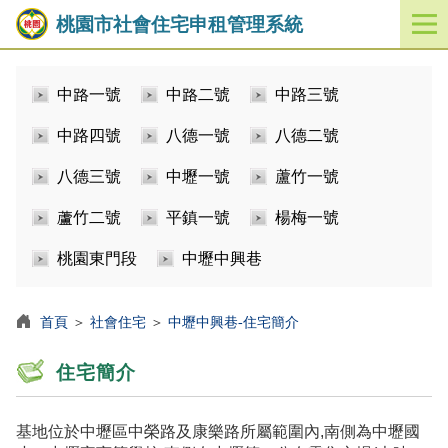
桃園市社會住宅申租管理系統
開
啟
／
中路一號
中路二號
中路三號
關
閉
中路四號
八德一號
八德二號
功
能
八德三號
中壢一號
蘆竹一號
選
單
蘆竹二號
平鎮一號
楊梅一號
桃園東門段
中壢中興巷
首頁
＞
社會住宅
＞
中壢中興巷-住宅簡介
住宅簡介
基地位於中壢區中榮路及康樂路所屬範圍內,南側為中壢國