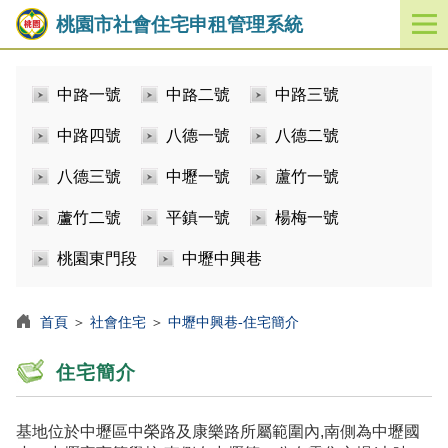
桃園市社會住宅申租管理系統
開
啟
／
中路一號
中路二號
中路三號
關
閉
中路四號
八德一號
八德二號
功
能
八德三號
中壢一號
蘆竹一號
選
單
蘆竹二號
平鎮一號
楊梅一號
桃園東門段
中壢中興巷
首頁
＞
社會住宅
＞
中壢中興巷-住宅簡介
住宅簡介
基地位於中壢區中榮路及康樂路所屬範圍內,南側為中壢國