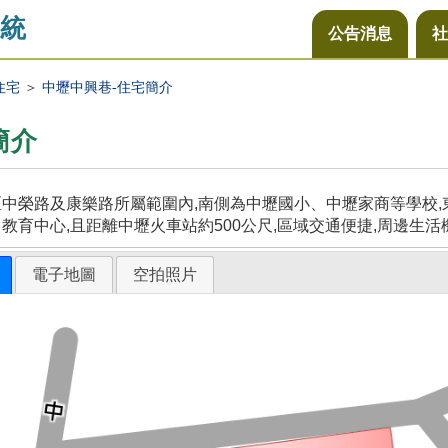
統
公告消息
社
住宅
＞
中壢中興巷-住宅簡介
簡介
中榮路及康樂路所屬範圍內,南側為中壢國小、中壢家商等學校,東
教育中心,且距離中壢火車站約500公尺,區域交通便捷,周邊生活
電子地圖
空拍照片