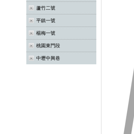
蘆竹二號
平鎮一號
楊梅一號
桃園東門段
中壢中興巷