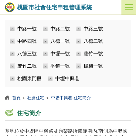
桃園市社會住宅申租管理系統
開
啟
／
中路一號
中路二號
中路三號
關
閉
中路四號
八德一號
八德二號
功
能
八德三號
中壢一號
蘆竹一號
選
單
蘆竹二號
平鎮一號
楊梅一號
桃園東門段
中壢中興巷
首頁
＞
社會住宅
＞
中壢中興巷-住宅簡介
住宅簡介
基地位於中壢區中榮路及康樂路所屬範圍內,南側為中壢國