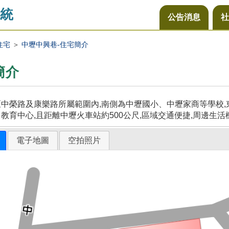
統
公告消息
社
住宅
＞
中壢中興巷-住宅簡介
簡介
中榮路及康樂路所屬範圍內,南側為中壢國小、中壢家商等學校,東
教育中心,且距離中壢火車站約500公尺,區域交通便捷,周邊生活
電子地圖
空拍照片