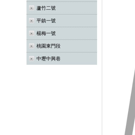
蘆竹二號
平鎮一號
楊梅一號
桃園東門段
中壢中興巷