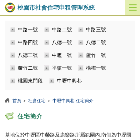
桃園市社會住宅申租管理系統
開
啟
／
中路一號
中路二號
中路三號
關
閉
中路四號
八德一號
八德二號
功
能
八德三號
中壢一號
蘆竹一號
選
單
蘆竹二號
平鎮一號
楊梅一號
桃園東門段
中壢中興巷
首頁
＞
社會住宅
＞
中壢中興巷-住宅簡介
住宅簡介
基地位於中壢區中榮路及康樂路所屬範圍內,南側為中壢國