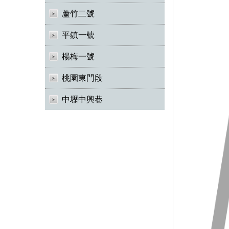
蘆竹二號
平鎮一號
楊梅一號
桃園東門段
中壢中興巷