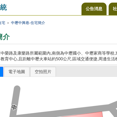
統
公告消息
社
住宅
＞
中壢中興巷-住宅簡介
簡介
中榮路及康樂路所屬範圍內,南側為中壢國小、中壢家商等學校,東
教育中心,且距離中壢火車站約500公尺,區域交通便捷,周邊生活
電子地圖
空拍照片