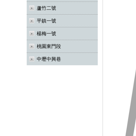
蘆竹二號
平鎮一號
楊梅一號
桃園東門段
中壢中興巷