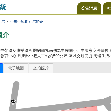
統
公告消息
社
住宅
＞
中壢中興巷-住宅簡介
簡介
中榮路及康樂路所屬範圍內,南側為中壢國小、中壢家商等學校,東
教育中心,且距離中壢火車站約500公尺,區域交通便捷,周邊生活
電子地圖
空拍照片