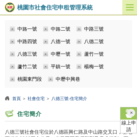
桃園市社會住宅申租管理系統
開
啟
／
中路一號
中路二號
中路三號
關
閉
中路四號
八德一號
八德二號
功
能
八德三號
中壢一號
蘆竹一號
選
單
蘆竹二號
平鎮一號
楊梅一號
桃園東門段
中壢中興巷
首頁
＞
社會住宅
＞
八德三號-住宅簡介
×
住宅簡介
線上申
請
八德三號社會住宅位於八德區興仁路及中山路交叉口，基地