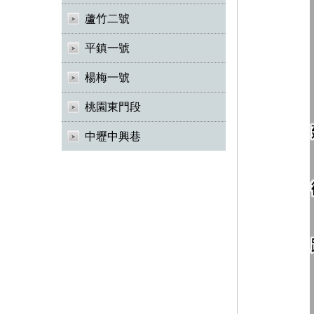
蘆竹二號
平鎮一號
楊梅一號
桃園東門段
中壢中興巷