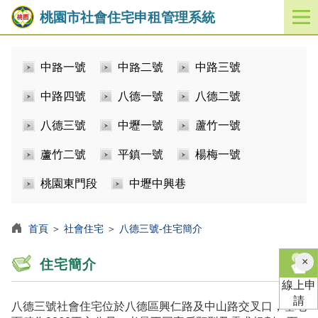
桃園市社會住宅申租管理系統
開
啟
／
中路一號
中路二號
中路三號
關
閉
中路四號
八德一號
八德二號
功
能
八德三號
中壢一號
蘆竹一號
選
單
蘆竹二號
平鎮一號
楊梅一號
桃園東門段
中壢中興巷
首頁
＞
社會住宅
＞
八德三號-住宅簡介
×
住宅簡介
線上申
請
八德三號社會住宅位於八德區興仁路及中山路交叉口，基地