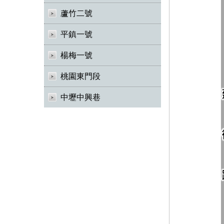
蘆竹二號
平鎮一號
楊梅一號
桃園東門段
中壢中興巷