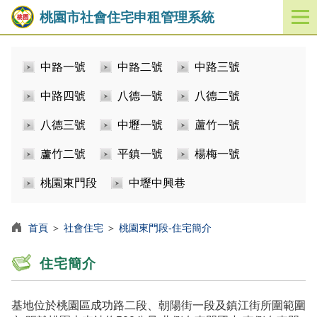
桃園市社會住宅申租管理系統
開
啟
／
中路一號
中路二號
中路三號
關
閉
中路四號
八德一號
八德二號
功
能
八德三號
中壢一號
蘆竹一號
選
單
蘆竹二號
平鎮一號
楊梅一號
桃園東門段
中壢中興巷
首頁
＞
社會住宅
＞
桃園東門段-住宅簡介
住宅簡介
基地位於桃園區成功路二段、朝陽街一段及鎮江街所圍範圍