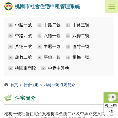
桃園市社會住宅申租管理系統
開
啟
／
中路一號
中路二號
中路三號
關
閉
中路四號
八德一號
八德二號
功
能
八德三號
中壢一號
蘆竹一號
選
單
蘆竹二號
平鎮一號
楊梅一號
桃園東門段
中壢中興巷
首頁
＞
社會住宅
＞
楊梅一號-住宅簡介
×
住宅簡介
線上申
請
楊梅一號社會住宅位於楊梅區金龍二路及中興路交叉口，基