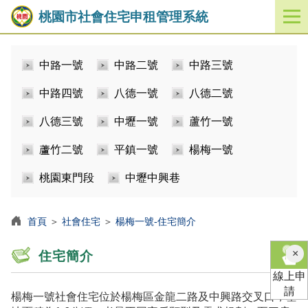
桃園市社會住宅申租管理系統
開
啟
／
中路一號
中路二號
中路三號
關
閉
中路四號
八德一號
八德二號
功
能
八德三號
中壢一號
蘆竹一號
選
單
蘆竹二號
平鎮一號
楊梅一號
桃園東門段
中壢中興巷
首頁
＞
社會住宅
＞
楊梅一號-住宅簡介
×
住宅簡介
線上申
請
楊梅一號社會住宅位於楊梅區金龍二路及中興路交叉口，基