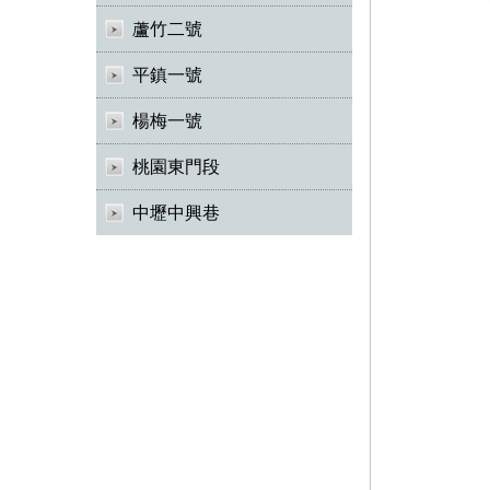
蘆竹二號
平鎮一號
楊梅一號
桃園東門段
中壢中興巷