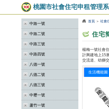
桃園市社會住宅申租管理系
首頁
＞
社會
中路一號
住宅
中路二號
中路三號
楊梅一號社會住
中路四號
計興建地上15
交流道、幼獅
八德一號
生活機能圖
八德二號
八德三號
中壢一號
蘆竹一號