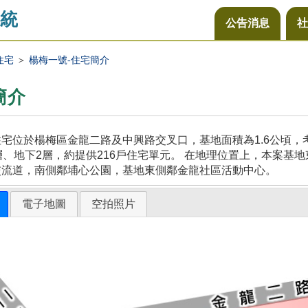
統
公告消息
社
住宅
＞
楊梅一號-住宅簡介
簡介
宅位於楊梅區金龍二路及中興路交叉口，基地面積為1.6公頃
層、地下2層，約提供216戶住宅單元。 在地理位置上，本案
交流道，南側鄰埔心公園，基地東側鄰金龍社區活動中心。
電子地圖
空拍照片