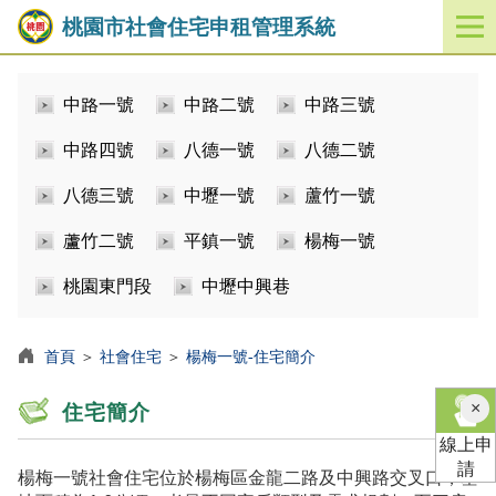
桃園市社會住宅申租管理系統
開
啟
／
中路一號
中路二號
中路三號
關
閉
中路四號
八德一號
八德二號
功
能
八德三號
中壢一號
蘆竹一號
選
單
蘆竹二號
平鎮一號
楊梅一號
桃園東門段
中壢中興巷
首頁
＞
社會住宅
＞
楊梅一號-住宅簡介
×
住宅簡介
線上申
請
楊梅一號社會住宅位於楊梅區金龍二路及中興路交叉口，基