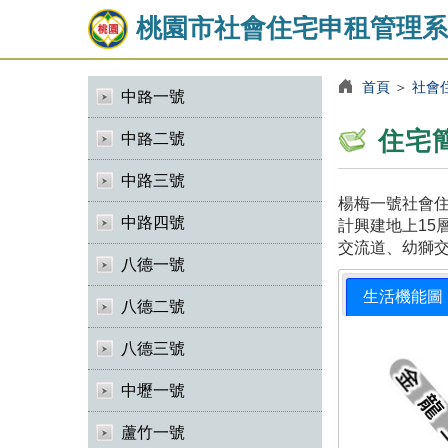
桃園市社會住宅申租管理系
首頁
＞
社會
中路一號
住宅
中路二號
中路三號
楊梅一號社會住
中路四號
計興建地上15
交流道、幼獅
八德一號
生活機能圖
八德二號
八德三號
中壢一號
蘆竹一號