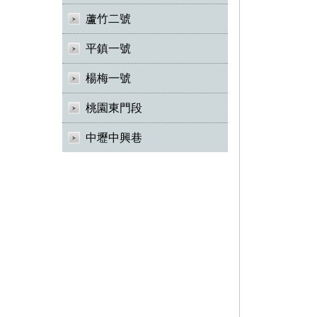
蘆竹二號
平鎮一號
楊梅一號
桃園東門段
中壢中興巷