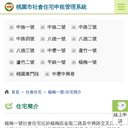
桃園市社會住宅申租管理系統
開
啟
／
中路一號
中路二號
中路三號
關
閉
中路四號
八德一號
八德二號
功
能
八德三號
中壢一號
蘆竹一號
選
單
蘆竹二號
平鎮一號
楊梅一號
桃園東門段
中壢中興巷
首頁
＞
社會住宅
＞
楊梅一號-住宅簡介
×
住宅簡介
線上申
請
楊梅一號社會住宅位於楊梅區金龍二路及中興路交叉口，基