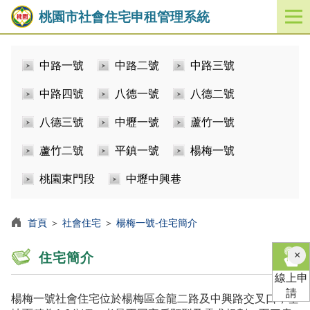
桃園市社會住宅申租管理系統
開
啟
／
中路一號
中路二號
中路三號
關
閉
中路四號
八德一號
八德二號
功
能
八德三號
中壢一號
蘆竹一號
選
單
蘆竹二號
平鎮一號
楊梅一號
桃園東門段
中壢中興巷
首頁
＞
社會住宅
＞
楊梅一號-住宅簡介
×
住宅簡介
線上申
請
楊梅一號社會住宅位於楊梅區金龍二路及中興路交叉口，基