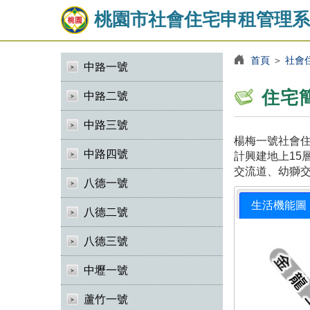
桃園市社會住宅申租管理系
首頁
＞
社會
中路一號
住宅
中路二號
中路三號
楊梅一號社會住
中路四號
計興建地上15
交流道、幼獅
八德一號
生活機能圖
八德二號
八德三號
中壢一號
蘆竹一號