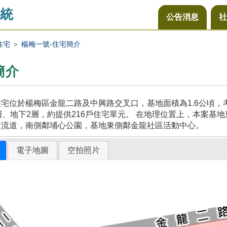
統
公告消息
社
住宅
＞
楊梅一號-住宅簡介
簡介
宅位於楊梅區金龍二路及中興路交叉口，基地面積為1.6公頃
層、地下2層，約提供216戶住宅單元。 在地理位置上，本案
交流道，南側鄰埔心公園，基地東側鄰金龍社區活動中心。
電子地圖
空拍照片