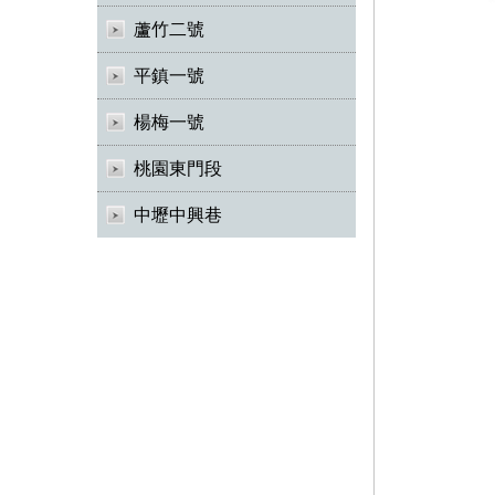
蘆竹二號
平鎮一號
楊梅一號
桃園東門段
中壢中興巷