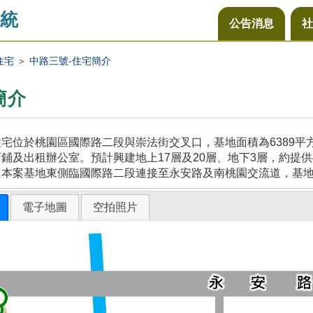
統
公告消息
社
住宅
＞
中路三號-住宅簡介
簡介
宅位於桃園區國際路二段與崇法街交叉口，基地面積為6389
鋪及出租辦公室。預計興建地上17層及20層、地下3層，約提供
，本案基地東側臨國際路二段連接至永安路及南桃園交流道，基
電子地圖
空拍照片