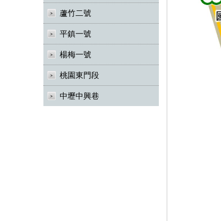
蘆竹二號
平鎮一號
楊梅一號
桃園東門段
中壢中興巷