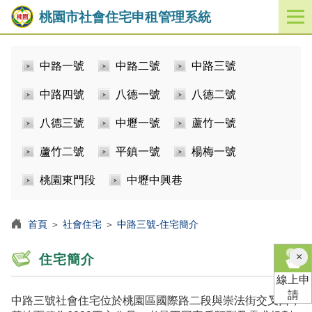
桃園市社會住宅申租管理系統
開
啟
／
中路一號
中路二號
中路三號
關
閉
中路四號
八德一號
八德二號
功
能
八德三號
中壢一號
蘆竹一號
選
單
蘆竹二號
平鎮一號
楊梅一號
桃園東門段
中壢中興巷
首頁
＞
社會住宅
＞
中路三號-住宅簡介
×
住宅簡介
線上申
請
中路三號社會住宅位於桃園區國際路二段與崇法街交叉口，