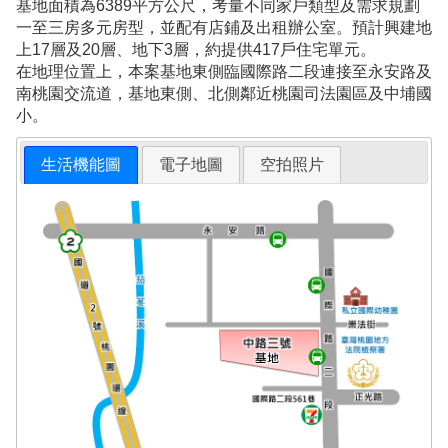
基地面積為6389平方公尺，考量不同家戶類型及需求規劃
一至三房多元房型，並配有店鋪及出租辦公室。預計興建地
上17層及20層、地下3層，約提供417戶住宅單元。
在地理位置上，本案基地東側臨國際路二段連接至永安路及
南桃園交流道，基地東側、北側鄰近桃園司法園區及中埔國
小。
生活機能圖
電子地圖
空拍照片