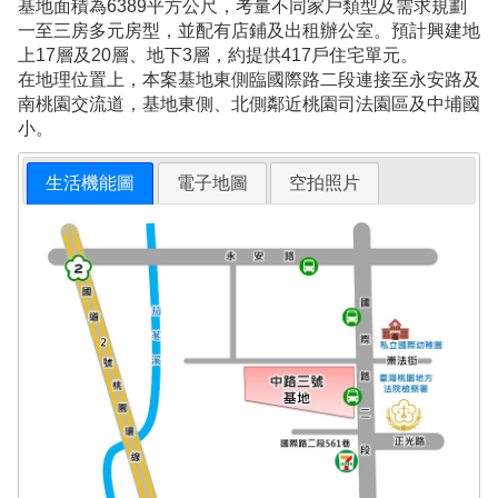
基地面積為6389平方公尺，考量不同家戶類型及需求規劃
一至三房多元房型，並配有店鋪及出租辦公室。預計興建地
上17層及20層、地下3層，約提供417戶住宅單元。
在地理位置上，本案基地東側臨國際路二段連接至永安路及
南桃園交流道，基地東側、北側鄰近桃園司法園區及中埔國
小。
生活機能圖
電子地圖
空拍照片