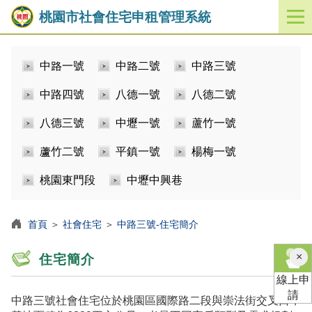
桃園市社會住宅申租管理系統
開
啟
／
中路一號
中路二號
中路三號
關
閉
中路四號
八德一號
八德二號
功
能
八德三號
中壢一號
蘆竹一號
選
單
蘆竹二號
平鎮一號
楊梅一號
桃園東門段
中壢中興巷
首頁
＞
社會住宅
＞
中路三號-住宅簡介
×
住宅簡介
線上申
請
中路三號社會住宅位於桃園區國際路二段與崇法街交叉口，