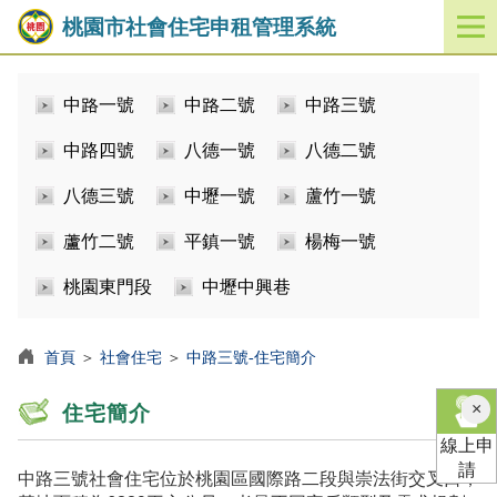
桃園市社會住宅申租管理系統
開
啟
／
中路一號
中路二號
中路三號
關
閉
中路四號
八德一號
八德二號
功
能
八德三號
中壢一號
蘆竹一號
選
單
蘆竹二號
平鎮一號
楊梅一號
桃園東門段
中壢中興巷
首頁
＞
社會住宅
＞
中路三號-住宅簡介
×
住宅簡介
線上申
請
中路三號社會住宅位於桃園區國際路二段與崇法街交叉口，