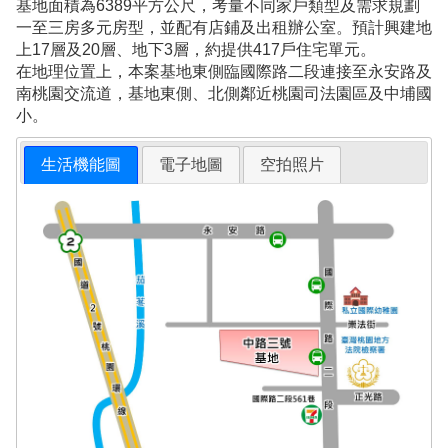
基地面積為6389平方公尺，考量不同家戶類型及需求規劃
一至三房多元房型，並配有店鋪及出租辦公室。預計興建地
上17層及20層、地下3層，約提供417戶住宅單元。
在地理位置上，本案基地東側臨國際路二段連接至永安路及
南桃園交流道，基地東側、北側鄰近桃園司法園區及中埔國
小。
生活機能圖
電子地圖
空拍照片