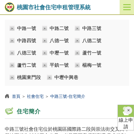
桃園市社會住宅申租管理系統
開
啟
／
中路一號
中路二號
中路三號
關
閉
中路四號
八德一號
八德二號
功
能
八德三號
中壢一號
蘆竹一號
選
單
蘆竹二號
平鎮一號
楊梅一號
桃園東門段
中壢中興巷
首頁
＞
社會住宅
＞
中路三號-住宅簡介
×
住宅簡介
線上申
請
中路三號社會住宅位於桃園區國際路二段與崇法街交叉口，