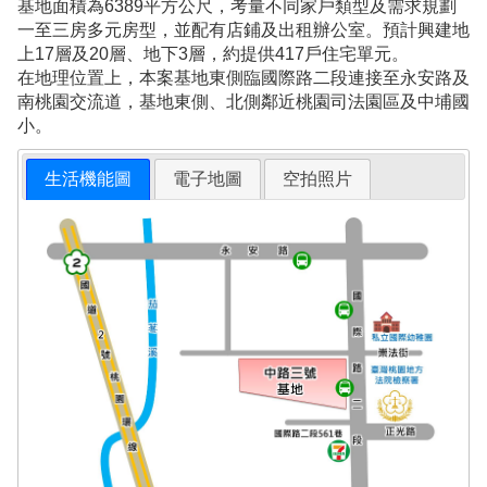
基地面積為6389平方公尺，考量不同家戶類型及需求規劃
一至三房多元房型，並配有店鋪及出租辦公室。預計興建地
上17層及20層、地下3層，約提供417戶住宅單元。
在地理位置上，本案基地東側臨國際路二段連接至永安路及
南桃園交流道，基地東側、北側鄰近桃園司法園區及中埔國
小。
生活機能圖
電子地圖
空拍照片