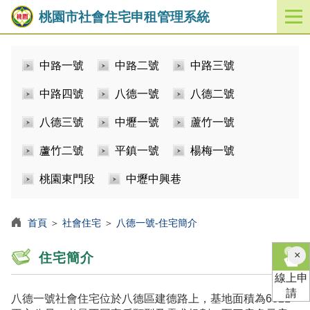
桃園市社會住宅申租管理系統
開
啟
／
中路一號
中路二號
中路三號
關
閉
中路四號
八德一號
八德二號
功
能
八德三號
中壢一號
蘆竹一號
選
單
蘆竹二號
平鎮一號
楊梅一號
桃園東門段
中壢中興巷
首頁
＞
社會住宅
＞
八德一號-住宅簡介
×
住宅簡介
線上申
請
八德一號社會住宅位於八德區建德路上，基地面積為6821