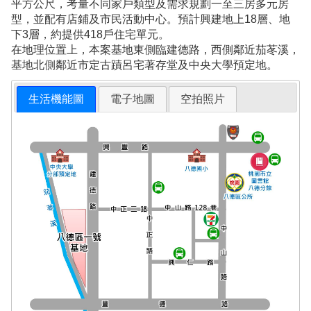
平方公尺，考量不同家戶類型及需求規劃一至三房多元房
型，並配有店鋪及市民活動中心。預計興建地上18層、地
下3層，約提供418戶住宅單元。
在地理位置上，本案基地東側臨建德路，西側鄰近茄苳溪，
基地北側鄰近市定古蹟呂宅著存堂及中央大學預定地。
生活機能圖
電子地圖
空拍照片