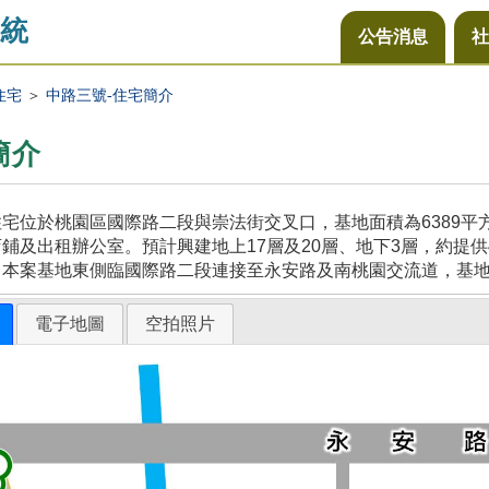
統
公告消息
社
住宅
＞
中路三號-住宅簡介
簡介
宅位於桃園區國際路二段與崇法街交叉口，基地面積為6389
鋪及出租辦公室。預計興建地上17層及20層、地下3層，約提供
，本案基地東側臨國際路二段連接至永安路及南桃園交流道，基
電子地圖
空拍照片