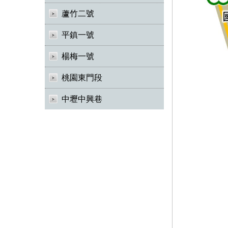
蘆竹二號
平鎮一號
楊梅一號
桃園東門段
中壢中興巷