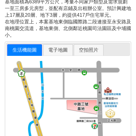
基地面積為6389平方公尺，考量不同家戶類型及需求規劃
一至三房多元房型，並配有店鋪及出租辦公室。預計興建地
上17層及20層、地下3層，約提供417戶住宅單元。
在地理位置上，本案基地東側臨國際路二段連接至永安路及
南桃園交流道，基地東側、北側鄰近桃園司法園區及中埔國
小。
生活機能圖
電子地圖
空拍照片