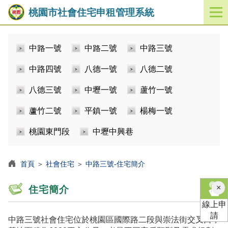
桃園市社會住宅申租管理系統
開
啟
／
中路一號
中路二號
中路三號
關
閉
中路四號
八德一號
八德二號
功
能
八德三號
中壢一號
蘆竹一號
選
單
蘆竹二號
平鎮一號
楊梅一號
桃園東門段
中壢中興巷
首頁
＞
社會住宅
＞
中路三號-住宅簡介
×
住宅簡介
線上申
請
中路三號社會住宅位於桃園區國際路二段與崇法街交叉口，