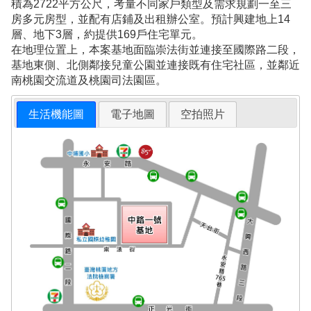
積為2722平方公尺，考量不同家戶類型及需求規劃一至三
房多元房型，並配有店鋪及出租辦公室。預計興建地上14
層、地下3層，約提供169戶住宅單元。
在地理位置上，本案基地面臨崇法街並連接至國際路二段，
基地東側、北側鄰接兒童公園並連接既有住宅社區，並鄰近
南桃園交流道及桃園司法園區。
生活機能圖
電子地圖
空拍照片