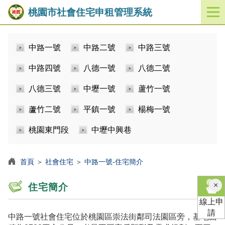
桃園市社會住宅申租管理系統
開
啟
／
中路一號
中路二號
中路三號
關
閉
中路四號
八德一號
八德二號
功
能
八德三號
中壢一號
蘆竹一號
選
單
蘆竹二號
平鎮一號
楊梅一號
桃園東門段
中壢中興巷
首頁
＞
社會住宅
＞
中路一號-住宅簡介
×
住宅簡介
線上申
請
中路一號社會住宅位於桃園區崇法街鄰司法園區旁，基地面