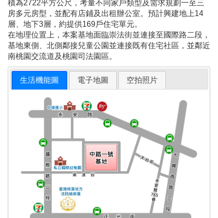
積為2722平方公尺，考量不同家戶類型及需求規劃一至三
房多元房型，並配有店鋪及出租辦公室。預計興建地上14
層、地下3層，約提供169戶住宅單元。
在地理位置上，本案基地面臨崇法街並連接至國際路二段，
基地東側、北側鄰接兒童公園並連接既有住宅社區，並鄰近
南桃園交流道及桃園司法園區。
生活機能圖
電子地圖
空拍照片