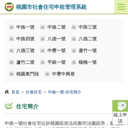
桃園市社會住宅申租管理系統
開
啟
／
中路一號
中路二號
中路三號
關
閉
中路四號
八德一號
八德二號
功
能
八德三號
中壢一號
蘆竹一號
選
單
蘆竹二號
平鎮一號
楊梅一號
桃園東門段
中壢中興巷
首頁
＞
社會住宅
＞
中路一號-住宅簡介
×
住宅簡介
線上申
請
中路一號社會住宅位於桃園區崇法街鄰司法園區旁，基地面