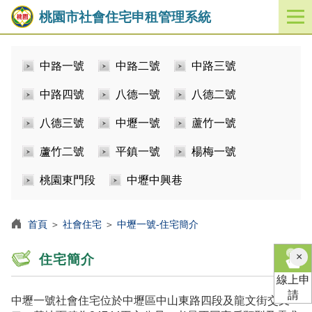
桃園市社會住宅申租管理系統
開
啟
／
中路一號
中路二號
中路三號
關
閉
中路四號
八德一號
八德二號
功
能
八德三號
中壢一號
蘆竹一號
選
單
蘆竹二號
平鎮一號
楊梅一號
桃園東門段
中壢中興巷
首頁
＞
社會住宅
＞
中壢一號-住宅簡介
×
住宅簡介
線上申
請
中壢一號社會住宅位於中壢區中山東路四段及龍文街交叉