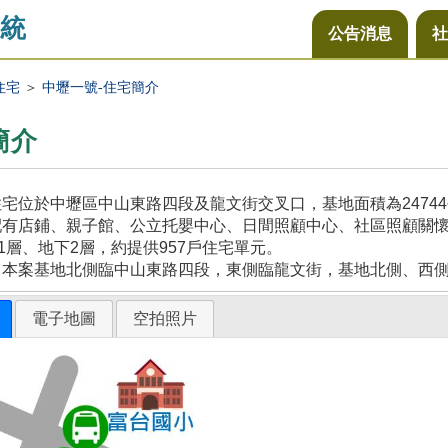
統
公告消息
社
住宅
＞
中壢一號-住宅簡介
簡介
宅位於中壢區中山東路四段及龍文街交叉口，基地面積為2474
配有店鋪、親子館、公立托嬰中心、日間照顧中心、社區照顧關
21層、地下2層，約提供957戶住宅單元。
，本案基地北側臨中山東路四段，東側臨龍文街，基地北側、西
電子地圖
空拍照片