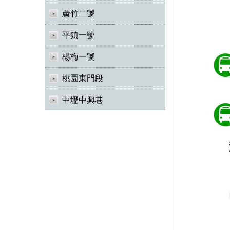
蘆竹二號
平鎮一號
楊梅一號
桃園東門段
中壢中興巷