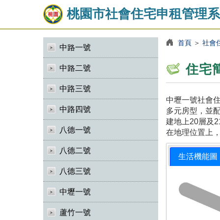
桃園市社會住宅申租管理系
首頁
＞
社會
中路一號
住宅
中路二號
中路三號
中壢一號社會住
中路四號
多元房型，並
建地上20層及
八德一號
在地理位置上
八德二號
生活機能圖
八德三號
中壢一號
蘆竹一號