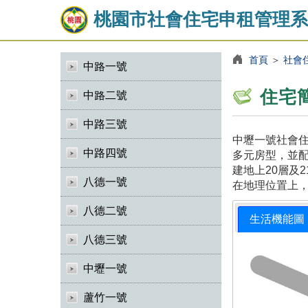
桃園市社會住宅申租管理系
首頁
＞
社會
中路一號
住宅
中路二號
中路三號
中壢一號社會住
中路四號
多元房型，並
建地上20層及
八德一號
在地理位置上
八德二號
生活機能圖
八德三號
中壢一號
蘆竹一號