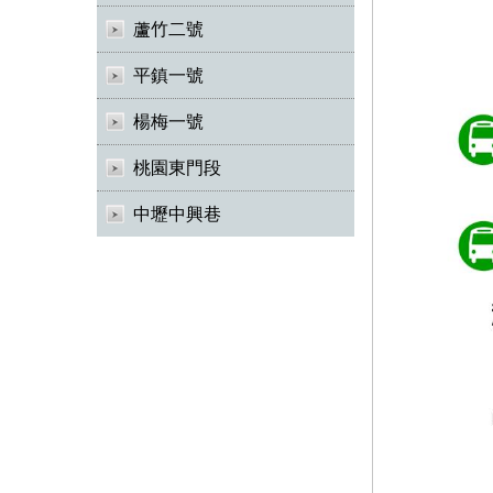
蘆竹二號
平鎮一號
楊梅一號
桃園東門段
中壢中興巷