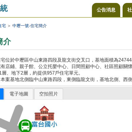
統
公告消息
社
住宅
＞
中壢一號-住宅簡介
簡介
宅位於中壢區中山東路四段及龍文街交叉口，基地面積為2474
配有店鋪、親子館、公立托嬰中心、日間照顧中心、社區照顧關
21層、地下2層，約提供957戶住宅單元。
，本案基地北側臨中山東路四段，東側臨龍文街，基地北側、西
電子地圖
空拍照片