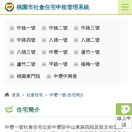
桃園市社會住宅申租管理系統
開
啟
／
中路一號
中路二號
中路三號
關
閉
中路四號
八德一號
八德二號
功
能
八德三號
中壢一號
蘆竹一號
選
單
蘆竹二號
平鎮一號
楊梅一號
桃園東門段
中壢中興巷
首頁
＞
社會住宅
＞
中壢一號-住宅簡介
×
住宅簡介
線上申
請
中壢一號社會住宅位於中壢區中山東路四段及龍文街交叉