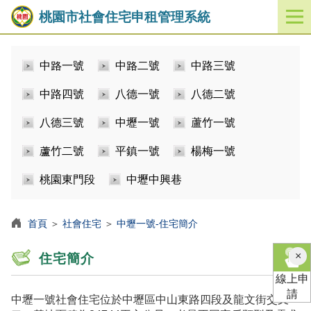
桃園市社會住宅申租管理系統
開
啟
／
中路一號
中路二號
中路三號
關
閉
中路四號
八德一號
八德二號
功
能
八德三號
中壢一號
蘆竹一號
選
單
蘆竹二號
平鎮一號
楊梅一號
桃園東門段
中壢中興巷
首頁
＞
社會住宅
＞
中壢一號-住宅簡介
×
住宅簡介
線上申
請
中壢一號社會住宅位於中壢區中山東路四段及龍文街交叉