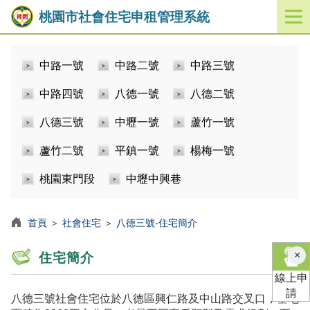
桃園市社會住宅申租管理系統
開
啟
／
中路一號
中路二號
中路三號
關
閉
中路四號
八德一號
八德二號
功
能
八德三號
中壢一號
蘆竹一號
選
單
蘆竹二號
平鎮一號
楊梅一號
桃園東門段
中壢中興巷
首頁
＞
社會住宅
＞
八德三號-住宅簡介
×
住宅簡介
線上申
請
八德三號社會住宅位於八德區興仁路及中山路交叉口，基地