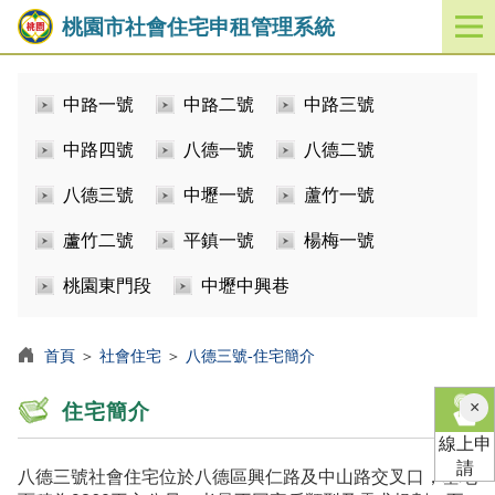
桃園市社會住宅申租管理系統
開
啟
／
中路一號
中路二號
中路三號
關
閉
中路四號
八德一號
八德二號
功
能
八德三號
中壢一號
蘆竹一號
選
單
蘆竹二號
平鎮一號
楊梅一號
桃園東門段
中壢中興巷
首頁
＞
社會住宅
＞
八德三號-住宅簡介
×
住宅簡介
線上申
請
八德三號社會住宅位於八德區興仁路及中山路交叉口，基地