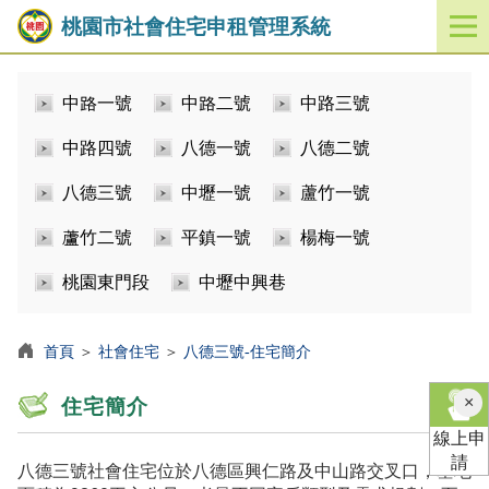
桃園市社會住宅申租管理系統
開
啟
／
中路一號
中路二號
中路三號
關
閉
中路四號
八德一號
八德二號
功
能
八德三號
中壢一號
蘆竹一號
選
單
蘆竹二號
平鎮一號
楊梅一號
桃園東門段
中壢中興巷
首頁
＞
社會住宅
＞
八德三號-住宅簡介
×
住宅簡介
線上申
請
八德三號社會住宅位於八德區興仁路及中山路交叉口，基地