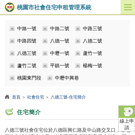
桃園市社會住宅申租管理系統
開
啟
／
中路一號
中路二號
中路三號
關
閉
中路四號
八德一號
八德二號
功
能
八德三號
中壢一號
蘆竹一號
選
單
蘆竹二號
平鎮一號
楊梅一號
桃園東門段
中壢中興巷
首頁
＞
社會住宅
＞
八德三號-住宅簡介
×
住宅簡介
線上申
請
八德三號社會住宅位於八德區興仁路及中山路交叉口，基地